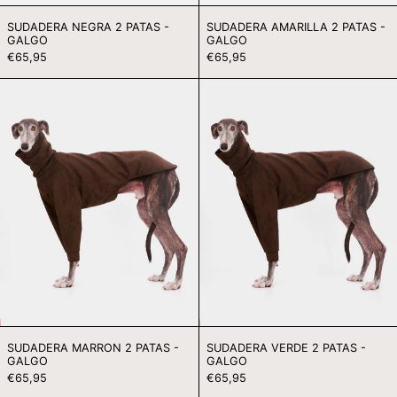
MMK K
SUDADERA NEGRA 2 PATAS -
SUDADERA AMARILLA 2 PATAS -
GALGO
GALGO
MNT ₮
€65,95
€65,95
MOP P
SUDADERA
SUDADERA
MUR ₨
MARRON
VERDE
2
2
MVR MVR
PATAS
PATAS
-
-
MWK MK
GALGO
GALGO
MYR RM
NGN ₦
NIO C$
NPR RS.
NZD $
PEN S/
PGK K
SUDADERA MARRON 2 PATAS -
SUDADERA VERDE 2 PATAS -
GALGO
GALGO
PHP ₱
€65,95
€65,95