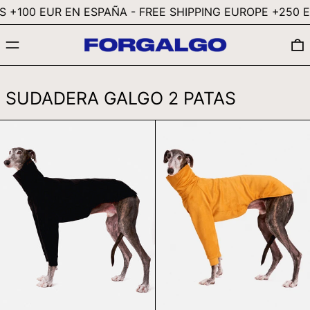
 +100 EUR EN ESPAÑA - FREE SHIPPING EUROPE +250 EU
JPY ¥
KES KSH
MENÚ
KGS SOM
KHR ៛
SUDADERA GALGO 2 PATAS
KMF FR
SUDADERA
SUDADERA
KRW ₩
NEGRA
AMARILLA
KYD $
2
2
PATAS
PATAS
KZT ₸
-
-
GALGO
GALGO
LAK ₭
LBP ل.ل
LKR ₨
MAD د.م.
MDL L
MKD ДЕН