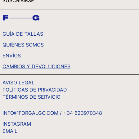
SUSCRIBIRSE
CORREO
TJS ЅМ
ELECTRÓNICO
TOP T$
TTD $
GUÍA DE TALLAS
TWD $
QUIÉNES SOMOS
TZS SH
UAH ₴
ENVÍOS
UGX USH
CAMBIOS Y DEVOLUCIONES
USD $
AVISO LEGAL
UYU $U
POLÍTICAS DE PRIVACIDAD
UZS SO'M
TÉRMINOS DE SERVICIO
VND ₫
VUV VT
INFO@FORGALGO.COM / +34 623970348
WST T
INSTAGRAM
EMAIL
ESPAÑOL
XAF CFA