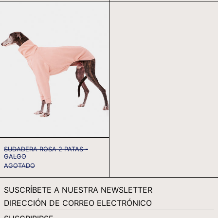
PKR ₨
SUDADERA
ROSA
PLN ZŁ
2
PYG ₲
PATAS
-
QAR ر.ق
GALGO
RON LEI
RSD РСД
RWF FRW
SAR ر.س
SBD $
SEK KR
SUDADERA ROSA 2 PATAS -
SGD $
GALGO
AGOTADO
SHP £
SLL LE
SUSCRÍBETE A NUESTRA NEWSLETTER
STD DB
DIRECCIÓN
DE
THB ฿