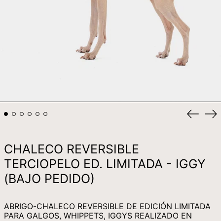
KES KSH
KGS SOM
KHR ៛
KMF FR
KRW ₩
KYD $
KZT ₸
Anterio
Si
diaposi
di
LAK ₭
LBP ل.ل
CHALECO REVERSIBLE
LKR ₨
TERCIOPELO ED. LIMITADA - IGGY
MAD د.م.
(BAJO PEDIDO)
MDL L
MKD ДЕН
ABRIGO-CHALECO REVERSIBLE DE EDICIÓN LIMITADA
MMK K
PARA GALGOS, WHIPPETS, IGGYS REALIZADO EN