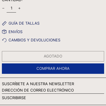
PYG ₲
QAR ر.ق
RON LEI
GUÍA DE TALLAS
RSD РСД
ENVÍOS
RWF FRW
CAMBIOS Y DEVOLUCIONES
SAR ر.س
SBD $
AGOTADO
SEK KR
SGD $
COMPRAR AHORA
SHP £
SLL LE
SUSCRÍBETE A NUESTRA NEWSLETTER
STD DB
DIRECCIÓN
DE
THB ฿
SUSCRIBIRSE
CORREO
TJS ЅМ
ELECTRÓNICO