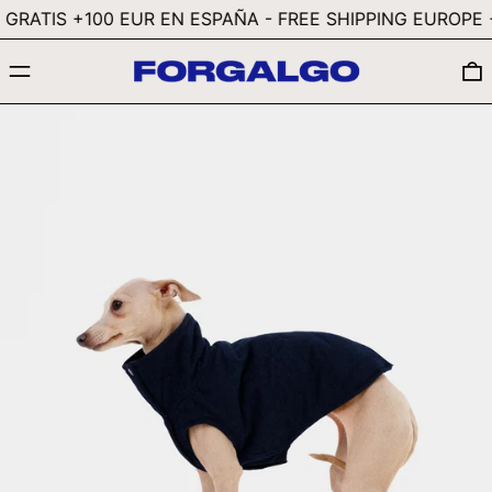
FKP £
RATIS +100 EUR EN ESPAÑA - FREE SHIPPING EUROPE +2
GBP £
MENÚ
GMD D
GNF FR
GTQ Q
GYD $
HKD $
HNL L
HUF FT
IDR RP
ILS ₪
INR ₹
ISK KR
JMD $
JPY ¥