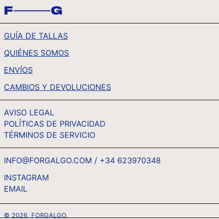
TOP T$
TTD $
GUÍA DE TALLAS
TWD $
QUIÉNES SOMOS
TZS SH
UAH ₴
ENVÍOS
UGX USH
CAMBIOS Y DEVOLUCIONES
USD $
AVISO LEGAL
UYU $U
POLÍTICAS DE PRIVACIDAD
UZS SO'M
TÉRMINOS DE SERVICIO
VND ₫
VUV VT
INFO@FORGALGO.COM / +34 623970348
WST T
INSTAGRAM
EMAIL
ESPAÑOL
XAF CFA
ENGLISH
XCD $
© 2026,
FORGALGO
.
FRANÇAIS
XOF FR