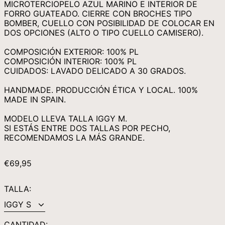
MICROTERCIOPELO AZUL MARINO E INTERIOR DE
MNT ₮
FORRO GUATEADO. CIERRE CON BROCHES TIPO
MOP P
BOMBER, CUELLO CON POSIBILIDAD DE COLOCAR EN
DOS OPCIONES (ALTO O TIPO CUELLO CAMISERO).
MUR ₨
COMPOSICIÓN EXTERIOR: 100% PL
MVR MVR
COMPOSICIÓN INTERIOR: 100% PL
MWK MK
CUIDADOS: LAVADO DELICADO A 30 GRADOS.
MYR RM
HANDMADE. PRODUCCIÓN ÉTICA Y LOCAL. 100%
NGN ₦
MADE IN SPAIN.
NIO C$
MODELO LLEVA TALLA IGGY M.
SI ESTÁS ENTRE DOS TALLAS POR PECHO,
NPR RS.
RECOMENDAMOS LA MÁS GRANDE.
NZD $
PEN S/
PRECIO
€69,95
HABITUAL
PGK K
TALLA:
PHP ₱
PKR ₨
PLN ZŁ
CANTIDAD: