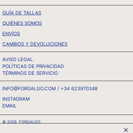
TTD $
GUÍA DE TALLAS
TWD $
QUIÉNES SOMOS
TZS SH
UAH ₴
ENVÍOS
UGX USH
CAMBIOS Y DEVOLUCIONES
USD $
AVISO LEGAL
UYU $U
POLÍTICAS DE PRIVACIDAD
UZS SO'M
TÉRMINOS DE SERVICIO
VND ₫
VUV VT
INFO@FORGALGO.COM / +34 623970348
WST T
INSTAGRAM
EMAIL
ESPAÑOL
XAF CFA
ENGLISH
XCD $
© 2026,
FORGALGO
.
FRANÇAIS
XOF FR
Cerr
MÉTODOS
DEUTSCH
XPF FR