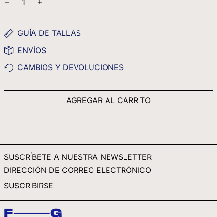
QAR ر.ق
RON LEI
GUÍA DE TALLAS
RSD РСД
ENVÍOS
RWF FRW
CAMBIOS Y DEVOLUCIONES
SAR ر.س
SBD $
AGREGAR AL CARRITO
SEK KR
SGD $
SHP £
SLL LE
SUSCRÍBETE A NUESTRA NEWSLETTER
STD DB
DIRECCIÓN
DE
THB ฿
SUSCRIBIRSE
CORREO
TJS ЅМ
ELECTRÓNICO
TOP T$