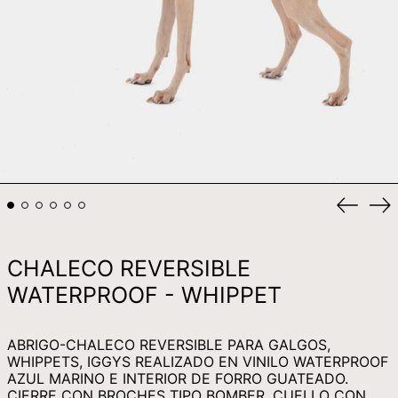
KGS SOM
KHR ៛
KMF FR
KRW ₩
KYD $
KZT ₸
LAK ₭
Anterio
Si
diaposi
di
LBP ل.ل
LKR ₨
CHALECO REVERSIBLE
MAD د.م.
WATERPROOF - WHIPPET
MDL L
MKD ДЕН
ABRIGO-CHALECO REVERSIBLE PARA GALGOS,
MMK K
WHIPPETS, IGGYS REALIZADO EN VINILO WATERPROOF
AZUL MARINO E INTERIOR DE FORRO GUATEADO.
MNT ₮
CIERRE CON BROCHES TIPO BOMBER, CUELLO CON