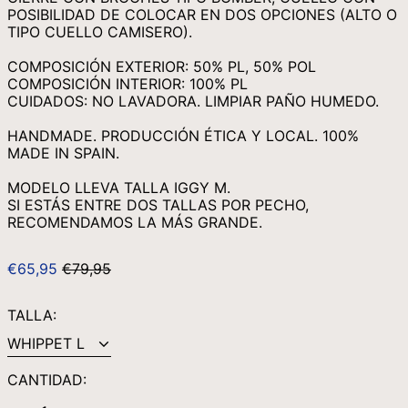
MOP P
POSIBILIDAD DE COLOCAR EN DOS OPCIONES (ALTO O
TIPO CUELLO CAMISERO).
MUR ₨
COMPOSICIÓN EXTERIOR: 50% PL, 50% POL
MVR MVR
COMPOSICIÓN INTERIOR: 100% PL
MWK MK
CUIDADOS: NO LAVADORA. LIMPIAR PAÑO HUMEDO.
MYR RM
HANDMADE. PRODUCCIÓN ÉTICA Y LOCAL. 100%
NGN ₦
MADE IN SPAIN.
NIO C$
MODELO LLEVA TALLA IGGY M.
SI ESTÁS ENTRE DOS TALLAS POR PECHO,
NPR RS.
RECOMENDAMOS LA MÁS GRANDE.
NZD $
PEN S/
PRECIO
PRECIO
€65,95
€79,95
HABITUAL
DE
PGK K
VENTA
TALLA:
PHP ₱
PKR ₨
PLN ZŁ
CANTIDAD:
PYG ₲