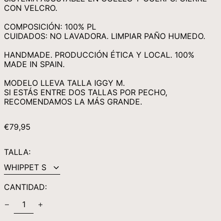
MUR ₨
CON VELCRO.
MVR MVR
COMPOSICIÓN: 100% PL
MWK MK
CUIDADOS: NO LAVADORA. LIMPIAR PAÑO HUMEDO.
MYR RM
HANDMADE. PRODUCCIÓN ÉTICA Y LOCAL. 100%
NGN ₦
MADE IN SPAIN.
NIO C$
MODELO LLEVA TALLA IGGY M.
SI ESTÁS ENTRE DOS TALLAS POR PECHO,
NPR RS.
RECOMENDAMOS LA MÁS GRANDE.
NZD $
PEN S/
PRECIO
€79,95
HABITUAL
PGK K
TALLA:
PHP ₱
PKR ₨
PLN ZŁ
CANTIDAD:
PYG ₲
QAR ر.ق