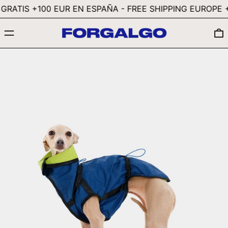
GMD D
RATIS +100 EUR EN ESPAÑA - FREE SHIPPING EUROPE +2
GNF FR
MENÚ
GTQ Q
GYD $
HKD $
HNL L
HUF FT
IDR RP
ILS ₪
INR ₹
ISK KR
JMD $
JPY ¥
KES KSH
KGS SOM