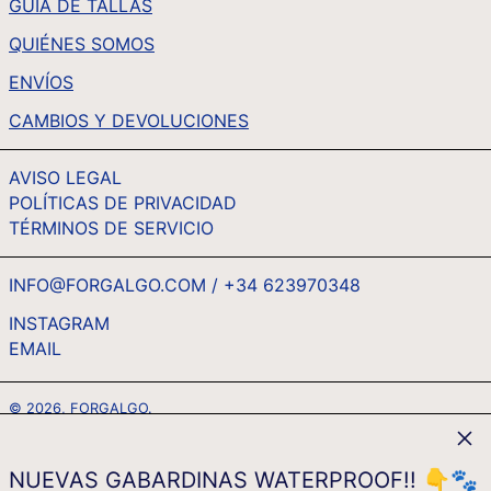
GUÍA DE TALLAS
TWD $
QUIÉNES SOMOS
TZS SH
UAH ₴
ENVÍOS
UGX USH
CAMBIOS Y DEVOLUCIONES
USD $
AVISO LEGAL
UYU $U
POLÍTICAS DE PRIVACIDAD
UZS SO'M
TÉRMINOS DE SERVICIO
VND ₫
VUV VT
INFO@FORGALGO.COM / +34 623970348
WST T
INSTAGRAM
EMAIL
ESPAÑOL
XAF CFA
ENGLISH
XCD $
© 2026,
FORGALGO
.
FRANÇAIS
XOF FR
Cerr
MÉTODOS
DEUTSCH
XPF FR
DE
NUEVAS GABARDINAS WATERPROOF!! 👇🐾
PAGO
ITALIANO
YER ﷼