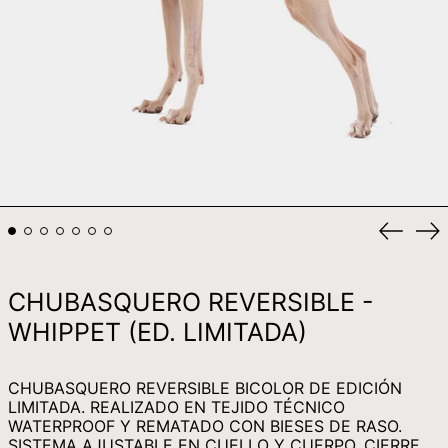
KHR ៛
KMF FR
KRW ₩
KYD $
KZT ₸
LAK ₭
LBP ل.ل
Anterio
Si
LKR ₨
diaposi
di
MAD د.م.
CHUBASQUERO REVERSIBLE -
MDL L
WHIPPET (ED. LIMITADA)
MKD ДЕН
MMK K
CHUBASQUERO REVERSIBLE BICOLOR DE EDICIÓN
MNT ₮
LIMITADA. REALIZADO EN TEJIDO TÉCNICO
MOP P
WATERPROOF Y REMATADO CON BIESES DE RASO.
SISTEMA AJUSTABLE EN CUELLO Y CUERPO. CIERRE