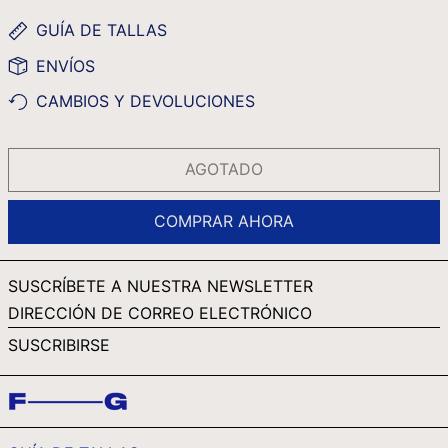
RON LEI
GUÍA DE TALLAS
RSD РСД
ENVÍOS
RWF FRW
CAMBIOS Y DEVOLUCIONES
SAR ر.س
SBD $
AGOTADO
SEK KR
SGD $
COMPRAR AHORA
SHP £
SLL LE
SUSCRÍBETE A NUESTRA NEWSLETTER
STD DB
DIRECCIÓN
DE
THB ฿
SUSCRIBIRSE
CORREO
TJS ЅМ
ELECTRÓNICO
TOP T$
TTD $