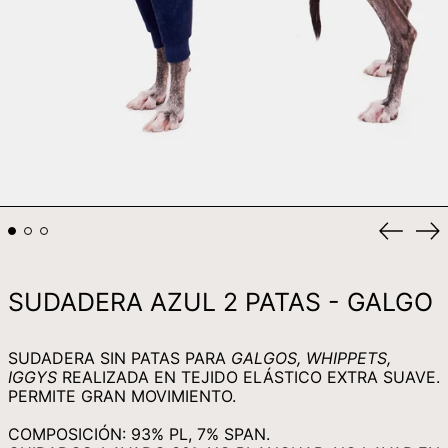
KYD $
KZT ₸
LAK ₭
LBP ل.ل
LKR ₨
MAD د.م.
MDL L
Anterio
Si
MKD ДЕН
diaposi
di
MMK K
SUDADERA AZUL 2 PATAS - GALGO
MNT ₮
MOP P
SUDADERA SIN PATAS PARA
GALGOS, WHIPPETS,
MUR ₨
IGGYS
REALIZADA EN TEJIDO ELÁSTICO EXTRA SUAVE.
MVR MVR
PERMITE GRAN MOVIMIENTO.
MWK MK
COMPOSICIÓN: 93% PL, 7% SPAN.