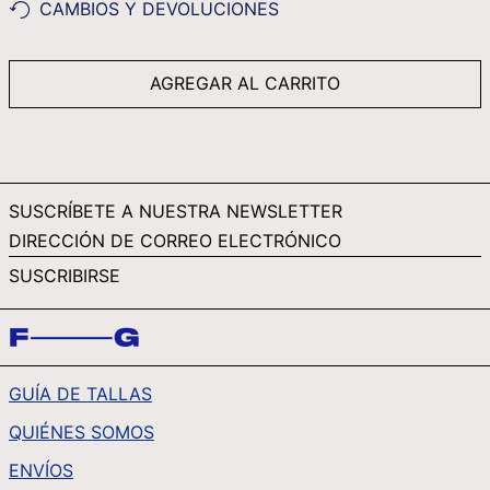
CAMBIOS Y DEVOLUCIONES
SAR ر.س
SBD $
AGREGAR AL CARRITO
SEK KR
SGD $
SHP £
SLL LE
SUSCRÍBETE A NUESTRA NEWSLETTER
STD DB
DIRECCIÓN
DE
THB ฿
SUSCRIBIRSE
CORREO
TJS ЅМ
ELECTRÓNICO
TOP T$
TTD $
GUÍA DE TALLAS
TWD $
QUIÉNES SOMOS
TZS SH
UAH ₴
ENVÍOS