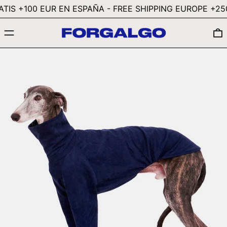
GYD $
IS +100 EUR EN ESPAÑA - FREE SHIPPING EUROPE +250 
HKD $
MENÚ
HNL L
HUF FT
IDR RP
ILS ₪
INR ₹
ISK KR
JMD $
JPY ¥
KES KSH
KGS SOM
KHR ៛
KMF FR
KRW ₩