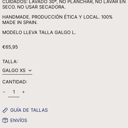
CUIDADOS: LAVADO 30º, NO PLANCHAR, NO LAVAR EN
MYR RM
SECO. NO USAR SECADORA.
NGN ₦
HANDMADE. PRODUCCIÓN ÉTICA Y LOCAL. 100%
NIO C$
MADE IN SPAIN.
NPR RS.
MODELO LLEVA TALLA GALGO L.
NZD $
PEN S/
PRECIO
€65,95
HABITUAL
PGK K
TALLA:
PHP ₱
PKR ₨
PLN ZŁ
CANTIDAD:
PYG ₲
QAR ر.ق
RON LEI
GUÍA DE TALLAS
RSD РСД
ENVÍOS
RWF FRW