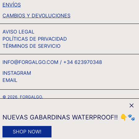
UAH ₴
ENVÍOS
UGX USH
CAMBIOS Y DEVOLUCIONES
USD $
AVISO LEGAL
UYU $U
POLÍTICAS DE PRIVACIDAD
UZS SO'M
TÉRMINOS DE SERVICIO
VND ₫
VUV VT
INFO@FORGALGO.COM / +34 623970348
WST T
INSTAGRAM
EMAIL
ESPAÑOL
XAF CFA
ENGLISH
XCD $
© 2026,
FORGALGO
.
FRANÇAIS
XOF FR
Cerr
MÉTODOS
DEUTSCH
XPF FR
DE
NUEVAS GABARDINAS WATERPROOF!! 👇🐾
PAGO
ITALIANO
YER ﷼
IDIOMA
MONEDA
Español
EUR €
SHOP NOW!