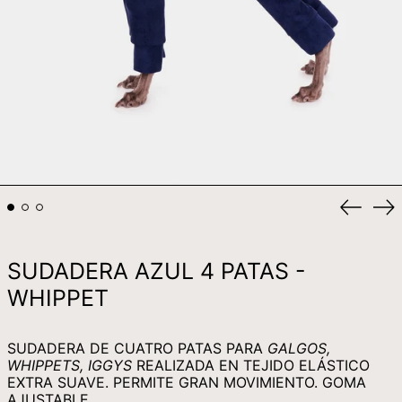
KRW ₩
KYD $
KZT ₸
LAK ₭
LBP ل.ل
LKR ₨
MAD د.م.
Anterio
Si
MDL L
diaposi
di
MKD ДЕН
SUDADERA AZUL 4 PATAS -
MMK K
WHIPPET
MNT ₮
MOP P
SUDADERA DE CUATRO PATAS PARA
GALGOS,
MUR ₨
WHIPPETS, IGGYS
REALIZADA EN TEJIDO ELÁSTICO
MVR MVR
EXTRA SUAVE. PERMITE GRAN MOVIMIENTO. GOMA
AJUSTABLE.