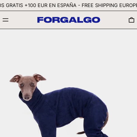
GTQ Q
 GRATIS +100 EUR EN ESPAÑA - FREE SHIPPING EUROPE 
GYD $
MENÚ
HKD $
HNL L
HUF FT
IDR RP
ILS ₪
INR ₹
ISK KR
JMD $
JPY ¥
KES KSH
KGS SOM
KHR ៛
KMF FR