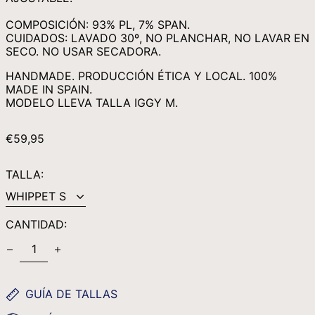
MWK MK
COMPOSICIÓN: 93% PL, 7% SPAN.
MYR RM
CUIDADOS: LAVADO 30º, NO PLANCHAR, NO LAVAR EN
NGN ₦
SECO. NO USAR SECADORA.
NIO C$
HANDMADE. PRODUCCIÓN ÉTICA Y LOCAL. 100%
MADE IN SPAIN.
NPR RS.
MODELO LLEVA TALLA IGGY M.
NZD $
PEN S/
PRECIO
€59,95
HABITUAL
PGK K
TALLA:
PHP ₱
PKR ₨
PLN ZŁ
CANTIDAD:
PYG ₲
QAR ر.ق
RON LEI
GUÍA DE TALLAS
RSD РСД