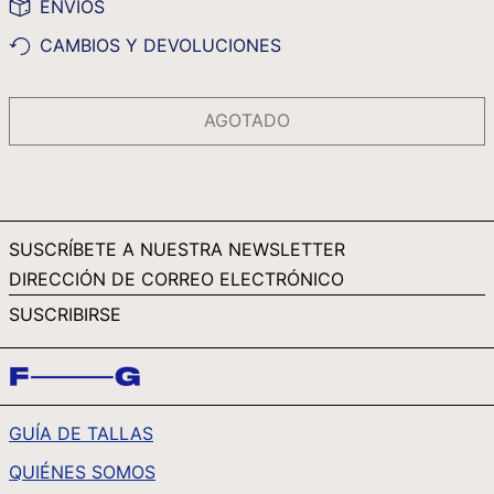
ENVÍOS
RWF FRW
CAMBIOS Y DEVOLUCIONES
SAR ر.س
SBD $
AGOTADO
SEK KR
SGD $
SHP £
SLL LE
SUSCRÍBETE A NUESTRA NEWSLETTER
STD DB
DIRECCIÓN
DE
THB ฿
SUSCRIBIRSE
CORREO
TJS ЅМ
ELECTRÓNICO
TOP T$
TTD $
GUÍA DE TALLAS
TWD $
QUIÉNES SOMOS
TZS SH