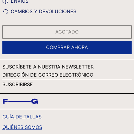
ENVÍOS
RWF FRW
CAMBIOS Y DEVOLUCIONES
SAR ر.س
SBD $
AGOTADO
SEK KR
SGD $
COMPRAR AHORA
SHP £
SLL LE
SUSCRÍBETE A NUESTRA NEWSLETTER
STD DB
DIRECCIÓN
DE
THB ฿
SUSCRIBIRSE
CORREO
TJS ЅМ
ELECTRÓNICO
TOP T$
TTD $
GUÍA DE TALLAS
TWD $
QUIÉNES SOMOS
TZS SH