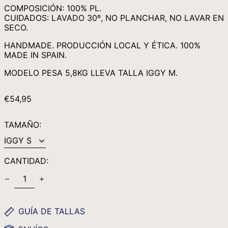
MWK MK
COMPOSICIÓN: 100% PL.
CUIDADOS: LAVADO 30º, NO PLANCHAR, NO LAVAR EN
MYR RM
SECO.
NGN ₦
HANDMADE. PRODUCCIÓN LOCAL Y ÉTICA. 100%
NIO C$
MADE IN SPAIN.
NPR RS.
MODELO PESA 5,8KG LLEVA TALLA IGGY M.
NZD $
PEN S/
PRECIO
€54,95
HABITUAL
PGK K
TAMAÑO:
PHP ₱
PKR ₨
PLN ZŁ
CANTIDAD:
PYG ₲
QAR ر.ق
RON LEI
GUÍA DE TALLAS
RSD РСД