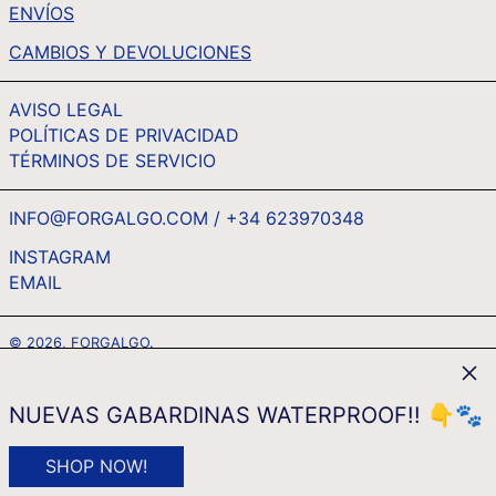
UAH ₴
ENVÍOS
UGX USH
CAMBIOS Y DEVOLUCIONES
USD $
AVISO LEGAL
UYU $U
POLÍTICAS DE PRIVACIDAD
UZS SO'M
TÉRMINOS DE SERVICIO
VND ₫
VUV VT
INFO@FORGALGO.COM / +34 623970348
WST T
INSTAGRAM
EMAIL
ESPAÑOL
XAF CFA
ENGLISH
XCD $
© 2026,
FORGALGO
.
FRANÇAIS
XOF FR
Cerr
MÉTODOS
DEUTSCH
XPF FR
DE
NUEVAS GABARDINAS WATERPROOF!! 👇🐾
PAGO
ITALIANO
YER ﷼
IDIOMA
MONEDA
Español
EUR €
SHOP NOW!