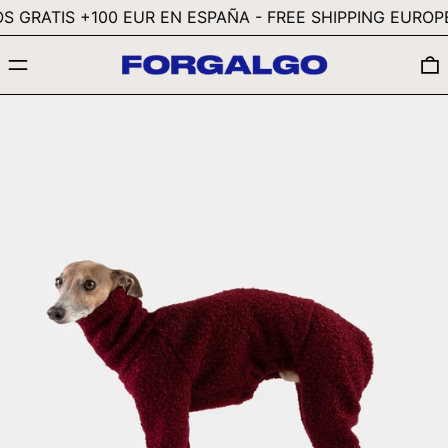
 GRATIS +100 EUR EN ESPAÑA - FREE SHIPPING EUROPE 
GYD $
MENÚ
HKD $
HNL L
HUF FT
IDR RP
ILS ₪
INR ₹
ISK KR
JMD $
JPY ¥
KES KSH
KGS SOM
KHR ៛
KMF FR