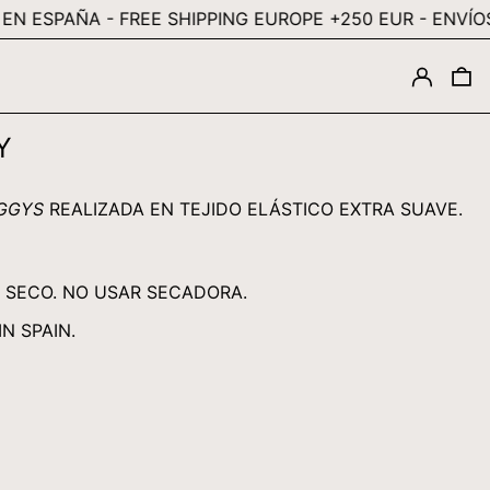
AÑA - FREE SHIPPING EUROPE +250 EUR -
ENVÍOS GRATI
ILS ₪
INR ₹
INGRESA
0
ISK KR
JMD $
Y
JPY ¥
KES KSH
IGGYS
REALIZADA EN TEJIDO ELÁSTICO EXTRA SUAVE.
KGS SOM
KHR ៛
N SECO. NO USAR SECADORA.
KMF FR
N SPAIN.
KRW ₩
KYD $
KZT ₸
LAK ₭
LBP ل.ل