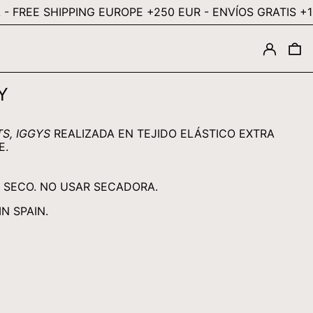
 SHIPPING EUROPE +250 EUR -
ENVÍOS GRATIS +100 EUR
ILS ₪
INR ₹
INGRESA
0
ISK KR
JMD $
Y
JPY ¥
KES KSH
S, IGGYS
REALIZADA EN TEJIDO ELÁSTICO EXTRA
KGS SOM
E.
KHR ៛
N SECO. NO USAR SECADORA.
KMF FR
N SPAIN.
KRW ₩
KYD $
KZT ₸
LAK ₭
LBP ل.ل