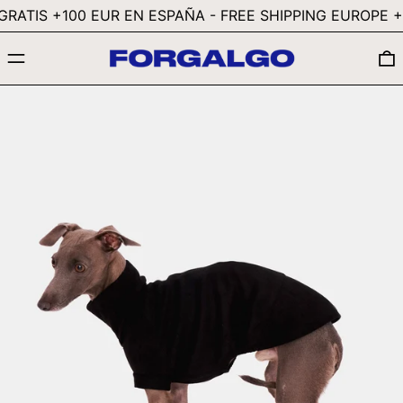
GTQ Q
ATIS +100 EUR EN ESPAÑA - FREE SHIPPING EUROPE +25
GYD $
MENÚ
HKD $
HNL L
HUF FT
IDR RP
ILS ₪
INR ₹
ISK KR
JMD $
JPY ¥
KES KSH
KGS SOM
KHR ៛
KMF FR