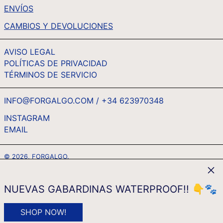
UAH ₴
ENVÍOS
UGX USH
CAMBIOS Y DEVOLUCIONES
USD $
AVISO LEGAL
UYU $U
POLÍTICAS DE PRIVACIDAD
UZS SO'M
TÉRMINOS DE SERVICIO
VND ₫
VUV VT
INFO@FORGALGO.COM / +34 623970348
WST T
INSTAGRAM
EMAIL
ESPAÑOL
XAF CFA
ENGLISH
XCD $
© 2026,
FORGALGO
.
FRANÇAIS
XOF FR
Cerr
MÉTODOS
DEUTSCH
XPF FR
DE
NUEVAS GABARDINAS WATERPROOF!! 👇🐾
PAGO
ITALIANO
YER ﷼
IDIOMA
MONEDA
Español
EUR €
SHOP NOW!