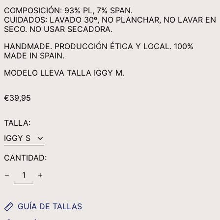
MWK MK
COMPOSICIÓN: 93% PL, 7% SPAN.
CUIDADOS: LAVADO 30º, NO PLANCHAR, NO LAVAR EN
MYR RM
SECO. NO USAR SECADORA.
NGN ₦
HANDMADE. PRODUCCIÓN ÉTICA Y LOCAL. 100%
NIO C$
MADE IN SPAIN.
NPR RS.
MODELO LLEVA TALLA IGGY M.
NZD $
PEN S/
PRECIO
€39,95
HABITUAL
PGK K
TALLA:
PHP ₱
PKR ₨
PLN ZŁ
CANTIDAD:
PYG ₲
QAR ر.ق
RON LEI
GUÍA DE TALLAS
RSD РСД