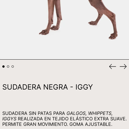
KRW ₩
KYD $
KZT ₸
LAK ₭
LBP ل.ل
LKR ₨
MAD د.م.
Anterio
Si
MDL L
diaposi
di
MKD ДЕН
SUDADERA NEGRA - IGGY
MMK K
MNT ₮
MOP P
SUDADERA SIN PATAS PARA
GALGOS, WHIPPETS,
MUR ₨
IGGYS
REALIZADA EN TEJIDO ELÁSTICO EXTRA SUAVE.
MVR MVR
PERMITE GRAN MOVIMIENTO. GOMA AJUSTABLE.