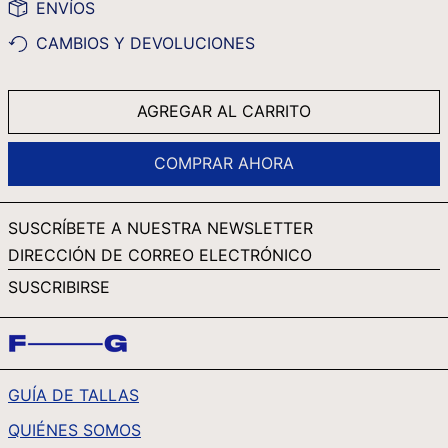
ENVÍOS
RWF FRW
CAMBIOS Y DEVOLUCIONES
SAR ر.س
SBD $
AGREGAR AL CARRITO
SEK KR
SGD $
COMPRAR AHORA
SHP £
SLL LE
SUSCRÍBETE A NUESTRA NEWSLETTER
STD DB
DIRECCIÓN
DE
THB ฿
SUSCRIBIRSE
CORREO
TJS ЅМ
ELECTRÓNICO
TOP T$
TTD $
GUÍA DE TALLAS
TWD $
QUIÉNES SOMOS
TZS SH