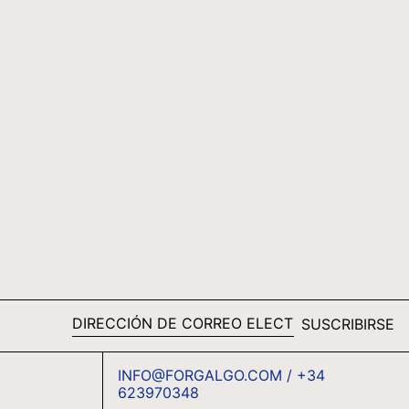
TJS ЅМ
TOP T$
TTD $
TWD $
TZS SH
UAH ₴
UGX USH
USD $
UYU $U
UZS SO'M
VND ₫
SUSCRIBIRSE
VUV VT
DIRECCIÓN
DE
WST T
INFO@FORGALGO.COM / +34
CORREO
ESPAÑOL
XAF CFA
623970348
ELECTRÓNICO
D