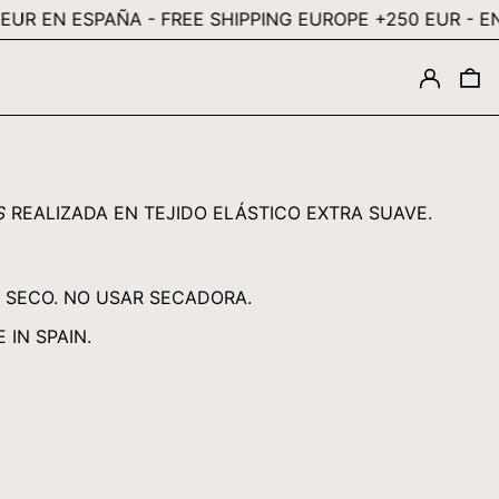
EN ESPAÑA - FREE SHIPPING EUROPE +250 EUR -
ENVÍOS 
MMK K
MNT ₮
INGRESA
0
MOP P
MUR ₨
MVR MVR
MWK MK
S
REALIZADA EN TEJIDO ELÁSTICO EXTRA SUAVE.
MYR RM
NGN ₦
N SECO. NO USAR SECADORA.
NIO C$
NPR RS.
IN SPAIN.
NZD $
PEN S/
PGK K
PHP ₱