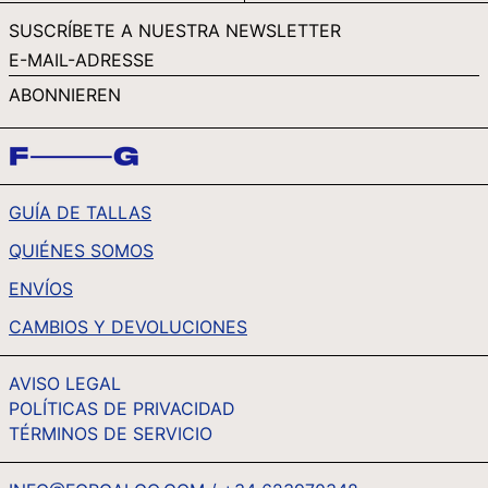
SLL LE
SUSCRÍBETE A NUESTRA NEWSLETTER
STD DB
E-
MAIL-
THB ฿
ABONNIEREN
ADRESSE
TJS ЅМ
TOP T$
TTD $
GUÍA DE TALLAS
TWD $
QUIÉNES SOMOS
TZS SH
UAH ₴
ENVÍOS
UGX USH
CAMBIOS Y DEVOLUCIONES
USD $
AVISO LEGAL
UYU $U
POLÍTICAS DE PRIVACIDAD
UZS SO'M
TÉRMINOS DE SERVICIO
VND ₫
VUV VT