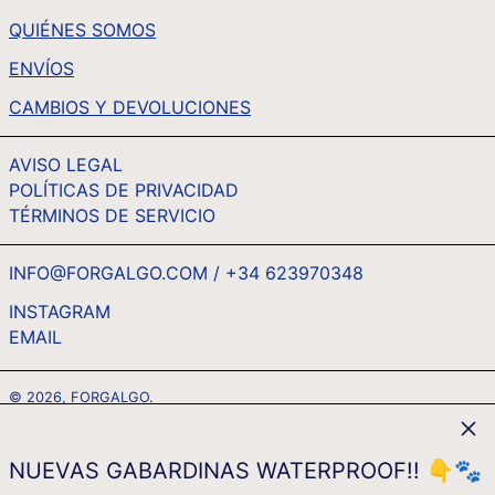
QUIÉNES SOMOS
TZS SH
UAH ₴
ENVÍOS
UGX USH
CAMBIOS Y DEVOLUCIONES
USD $
AVISO LEGAL
UYU $U
POLÍTICAS DE PRIVACIDAD
UZS SO'M
TÉRMINOS DE SERVICIO
VND ₫
VUV VT
INFO@FORGALGO.COM / +34 623970348
WST T
INSTAGRAM
EMAIL
ESPAÑOL
XAF CFA
ENGLISH
XCD $
© 2026,
FORGALGO
.
FRANÇAIS
XOF FR
Ferm
MOYENS
DEUTSCH
XPF FR
DE
NUEVAS GABARDINAS WATERPROOF!! 👇🐾
PAIEMENT
ITALIANO
YER ﷼