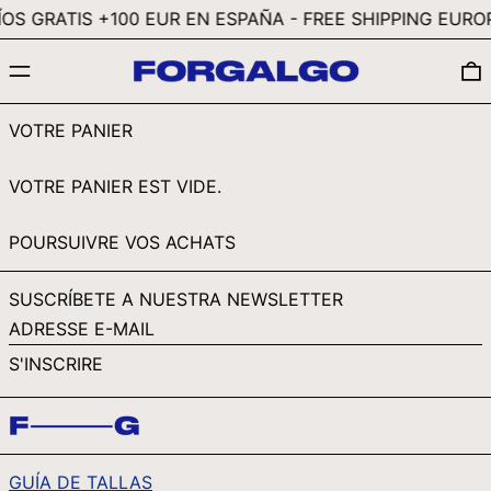
RON LEI
OS GRATIS +100 EUR EN ESPAÑA - FREE SHIPPING EUROP
RSD РСД
MENU
RWF FRW
SAR ر.س
VOTRE PANIER
SBD $
SEK KR
VOTRE PANIER EST VIDE.
SGD $
POURSUIVRE VOS ACHATS
SHP £
SLL LE
SUSCRÍBETE A NUESTRA NEWSLETTER
STD DB
ADRESSE
E-
THB ฿
S'INSCRIRE
MAIL
TJS ЅМ
TOP T$
TTD $
GUÍA DE TALLAS
TWD $