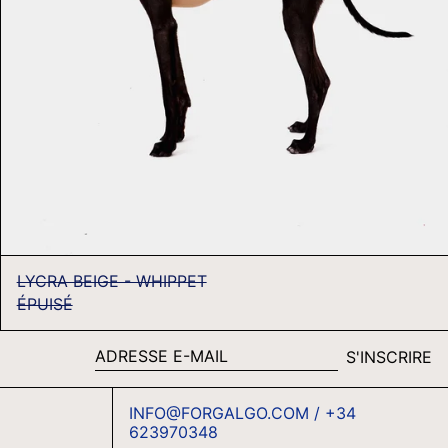
TJS ЅМ
TOP T$
TTD $
TWD $
TZS SH
UAH ₴
UGX USH
USD $
UYU $U
LYCRA BEIGE - WHIPPET
ÉPUISÉ
UZS SO'M
VND ₫
S'INSCRIRE
VUV VT
ADRESSE
E-
WST T
INFO@FORGALGO.COM / +34
MAIL
ESPAÑOL
XAF CFA
623970348
D