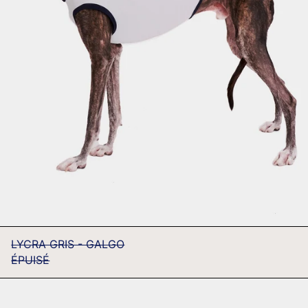
LYCRA GRIS - GALGO
ÉPUISÉ
LYCRA
AZUL