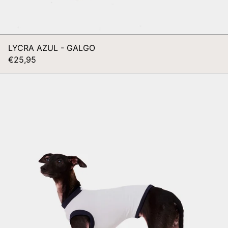
LYCRA AZUL - GALGO
€25,95
LYCRA
GRIS
-
WHIPPET