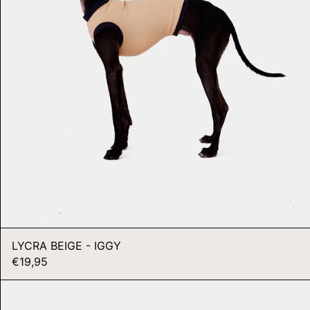
JMD $
JPY ¥
KES KSH
KGS SOM
KHR ៛
KMF FR
KRW ₩
KYD $
KZT ₸
LAK ₭
LBP ل.ل
LKR ₨
LYCRA BEIGE - IGGY
€19,95
MAD د.م.
MDL L
LYCRA
GRIS
MKD ДЕН