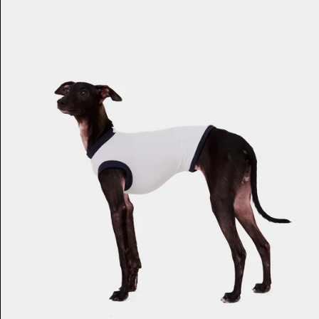
-
IGGY
MMK K
MNT ₮
MOP P
MUR ₨
MVR MVR
MWK MK
MYR RM
NGN ₦
NIO C$
NPR RS.
NZD $
PEN S/
PGK K
PHP ₱