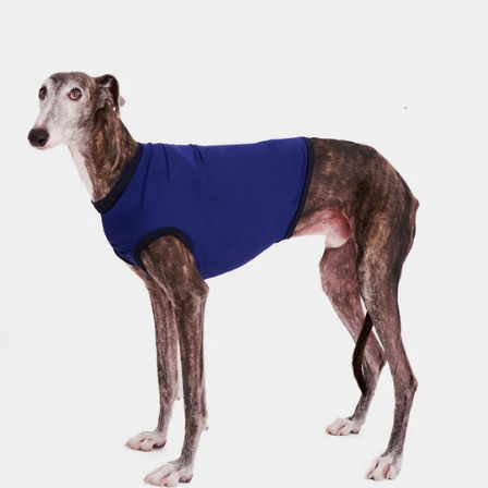
-
GALGO