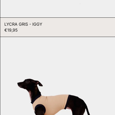
PKR ₨
PLN ZŁ
PYG ₲
LYCRA GRIS - IGGY
QAR ر.ق
€19,95
RON LEI
LYCRA
RSD РСД
BEIGE
-
RWF FRW
WHIPPET
SAR ر.س
SBD $
SEK KR
SGD $
SHP £
SLL LE
STD DB
THB ฿