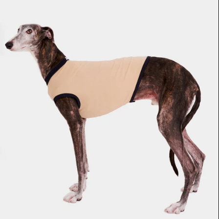
-
GALGO