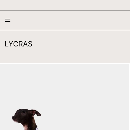
MENU
LYCRAS
LYCRA
AZUL
-
IGGY